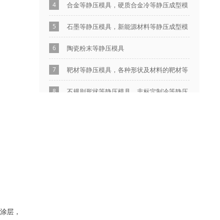
4
合金等静压模具，硬质合金冷等静压成型模
具
5
石墨等静压模具，新能源材料等静压成型模
具
6
陶瓷粉末等静压模具
7
靶材等静压模具，各种形状及材料的靶材等
静压成型模具全套设计加工
8
不规则形状等静压模具，非标定制冷等静压
成型模具包套模芯工装全套
9
等静压模具在前沿先进材料成型中的应用
涂层，