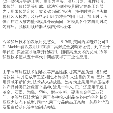
(2)干袋法冷等静压机。由压力冲头、高压容器、弹性模具、
限位器、顶砖器等组成。此法将弹性模具固定在高压容器
内，用限位器定位，故又称为固定模法。操作时提升冲头将
粉料装入模内，装好料后用压力冲头封闭上口。加压时，液
体介质注入缸内壁和模具外表面间，对模具各个方向同时均
匀施压。脱模用顶砖器从模内推出坯体。
冷等静压技术的发展历史悠久。1913年, 美国西屋电灯公司H.
D. Madden首次发明,用来加工高熔点金属粉末坯锭。到了五十
年代初, 实验室才逐渐开始应用。随着高压技术的发展, 冷等
静压技术便从五十年代中期起获得了工业性应用。
由于冷等静压技术能够改善产品性能, 提高产品质量, 增加经
济效益, 与其它成型工艺相比,有许多引人注目的优点, 因此, 应
用领域不断扩大, 技术越来越成熟。迄今为止采用等静压技术
的产品种类已达数百个品种, 近几十年来, 已广泛应用于粉末
冶金、石墨、陶瓷、塑料、耐火材料、硬质合金等工业部
门。冷等静压技术除了用于各种粉末制品在各向均等的超高
压压力状态下成型, 同时也用于食品的高压杀菌、药品的淬取
及蛋白质活化等生物制药领域。