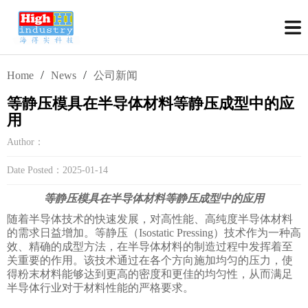
/
/
Home
News
公司新闻
等静压模具在半导体材料等静压成型中的应
用
Author：
Date Posted：2025-01-14
等静压模具在半导体材料等静压成型中的应用
随着半导体技术的快速发展，对高性能、高纯度半导体材料
的需求日益增加。等静压（Isostatic Pressing）技术作为一种高
效、精确的成型方法，在半导体材料的制造过程中发挥着至
关重要的作用。该技术通过在各个方向施加均匀的压力，使
得粉末材料能够达到更高的密度和更佳的均匀性，从而满足
半导体行业对于材料性能的严格要求。