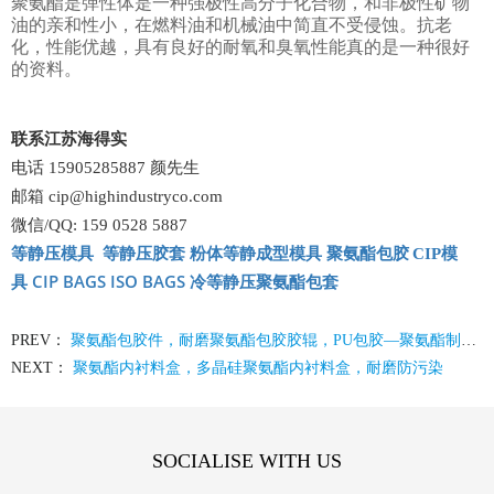
聚氨酯是弹性体是一种强极性高分子化合物，和非极性矿物
油的亲和性小，在燃料油和机械油中简直不受侵蚀。抗老
化，性能优越，具有良好的耐氧和臭氧性能真的是一种很好
的资料。
联系江苏海得实
电话 15905285887 颜先生
邮箱 cip@highindustryco.com
微信/QQ: 159 0528 5887
等静压模具
等静压胶套
粉体等静成型模具
聚氨酯包胶
CIP
模
CIP BAGS
ISO BAGS
具
冷等静压聚氨酯包套
PREV：
聚氨酯包胶件，耐磨聚氨酯包胶胶辊，PU包胶—聚氨酯制品有限公司
NEXT：
聚氨酯内衬料盒，多晶硅聚氨酯内衬料盒，耐磨防污染
SOCIALISE WITH US