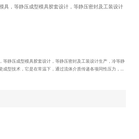
n: 等静压模具，等静压成型模具胶套设计，等静压密封及工装设计
，等静压成型模具胶套设计，等静压密封及工装设计生产，冷等静
瓷成型技术，它是在常温下，通过流体介质传递各项同性压力，而
。由于与常规成型技术相比，等静压成型具有成型坯体密度高，其
型高５％～１５％；且坯体密度均匀，因此适合于柱状、筒状等长
静压成型制品性能优异，因此等静压成型技术在特种陶瓷制备等领
用于一些大型的、形状复杂的陶瓷制品如陶瓷天线罩、真空灭弧室
陶瓷套管、石油钻探用氧化铝或氧化锆陶瓷管、高压钠灯用透明陶
管、火花塞以及碳素石墨制品等的生产中。