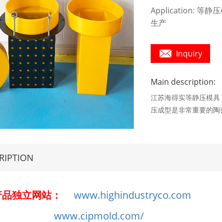
Applicatio
生产
Inquiry
Main description:
江苏海得实等静压模具
压成型是非常重要的陶
使粉料压缩成型的方法
坯体密度比普通模压成
径比大的产品；另外等
RIPTION
域有重要应用，成功应
陶瓷管壳、热电偶保护
瓷套管、高压陶瓷绝缘
产品独立网站：
www.highindustryco.com
www.cipmold.com/