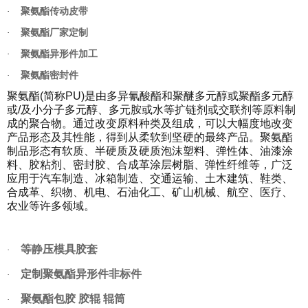
·
聚氨酯传动皮带
·
聚氨酯厂家定制
·
聚氨酯异形件加工
·
聚氨酯密封件
聚氨酯(简称PU)是由多异氰酸酯和聚醚多元醇或聚酯多元醇
或/及小分子多元醇、多元胺或水等扩链剂或交联剂等原料制
成的聚合物。通过改变原料种类及组成，可以大幅度地改变
产品形态及其性能，得到从柔软到坚硬的最终产品。聚氨酯
制品形态有软质、半硬质及硬质泡沫塑料、弹性体、油漆涂
料、胶粘剂、密封胶、合成革涂层树脂、弹性纤维等，广泛
应用于汽车制造、冰箱制造、交通运输、土木建筑、鞋类、
合成革、织物、机电、石油化工、矿山机械、航空、医疗、
农业等许多领域。
等静压模具胶套
·
定制聚氨酯异形件非标件
·
聚氨酯包胶
胶辊
辊筒
·