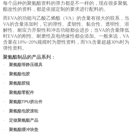
每个品种的聚氨酯资料的弹力都是不一样的，现在很多聚氨
酯改性的资料，都是依据定制的要求进行配料的。
而EVA的功能与乙酸乙烯酯（VA）的含量有很大的联系，当
VA的含量添加时，它的弹性、柔韧性、黏合性、透明性、溶
解性、耐应力开裂性和冲击功能都会进步；当VA的含量降低
时EVA的刚性、耐磨性及电绝缘性都会添加。一般来说，VA
含量在10%~20%规模时为塑性资料，而VA含量超越30%时为
弹性资料。
聚氨酯制品的产品系列：
·
聚氨酯等静压模具
·
聚氨酯包胶
·
聚氨酯胶辊
·
聚氨酯零配件
TPU
·
聚氨酯
挤出件
·
聚氨酯包胶滚轮
·
定做聚氨酯产品
·
聚氨酯缓冲块垫