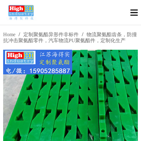
/
/
Home
定制聚氨酯异形件非标件
物流聚氨酯齿条，防撞
抗冲击聚氨酯零件，汽车物流PU聚氨酯件，定制化生产